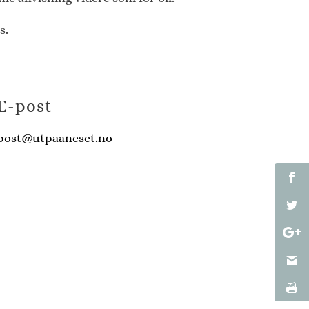
s.
E-post
post@utpaaneset.no