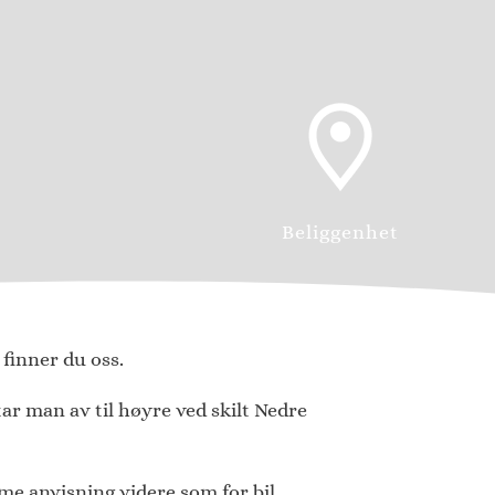
Beliggenhet
 finner du oss.
ar man av til høyre ved skilt Nedre
me anvisning videre som for bil.