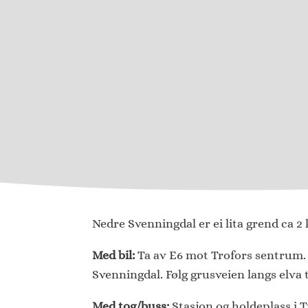
Nedre Svenningdal er ei lita grend ca 2
Med bil:
Ta av E6 mot Trofors sentrum. E
Svenningdal. Følg grusveien langs elva t
Med tog/buss:
Stasjon og holdeplass i 