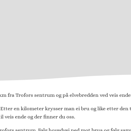
 km fra Trofors sentrum og på elvebredden ved veis ende
tter en kilometer krysser man ei bru og like etter den t
il veis ende og der finner du oss.
Trofors sentrum. Følg hovedvei ned mot brua og følg sam